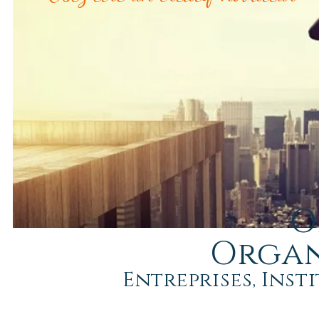
O
Organ
Entreprises, Inst